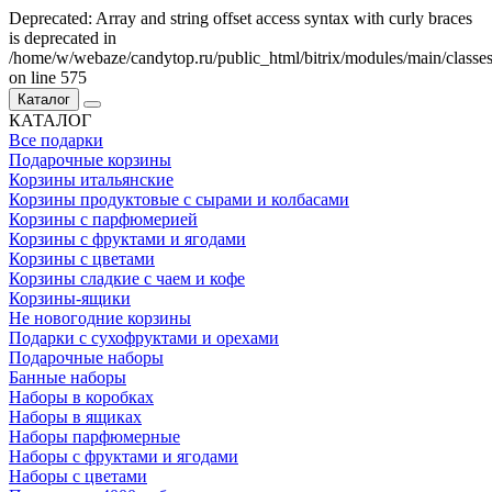
Deprecated: Array and string offset access syntax with curly braces
is deprecated in
/home/w/webaze/candytop.ru/public_html/bitrix/modules/main/classe
on line 575
Каталог
КАТАЛОГ
Все подарки
Подарочные корзины
Корзины итальянские
Корзины продуктовые с сырами и колбасами
Корзины с парфюмерией
Корзины с фруктами и ягодами
Корзины с цветами
Корзины сладкие с чаем и кофе
Корзины-ящики
Не новогодние корзины
Подарки с сухофруктами и орехами
Подарочные наборы
Банные наборы
Наборы в коробках
Наборы в ящиках
Наборы парфюмерные
Наборы с фруктами и ягодами
Наборы с цветами