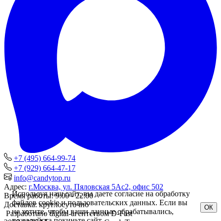
+7 (495) 664-99-74
+7 (929) 664-47-17
info@candytop.ru
Адрес:
г.Москва, ул. Пяловская 5Ас2, офис 502
Используя наш сайт, вы даете согласие на обработку
Время работы:
9:00 - 22:00
файлов cookie и пользовательских данных. Если вы
Доставка:
круглосуточно
ОК
не хотите, чтобы ваши данные обрабатывались,
Разработано digital-агентством D-Fast
пожалуйста покиньте сайт.