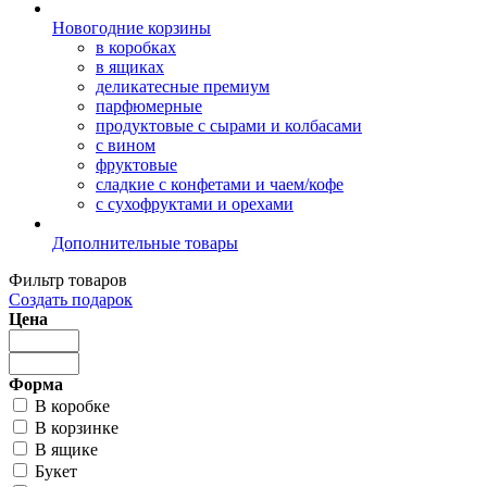
Новогодние корзины
в коробках
в ящиках
деликатесные премиум
парфюмерные
продуктовые с сырами и колбасами
с вином
фруктовые
сладкие с конфетами и чаем/кофе
с сухофруктами и орехами
Дополнительные товары
Фильтр товаров
Создать подарок
Цена
Форма
В коробке
В корзинке
В ящике
Букет