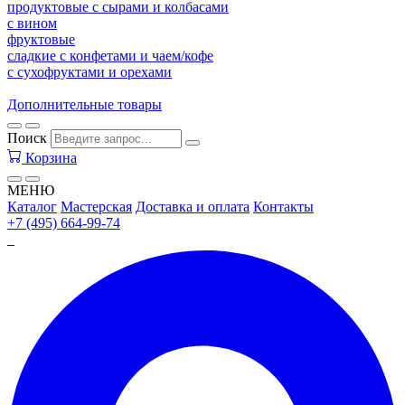
продуктовые с сырами и колбасами
с вином
фруктовые
сладкие с конфетами и чаем/кофе
с сухофруктами и орехами
Дополнительные товары
Поиск
Корзина
МЕНЮ
Каталог
Мастерская
Доставка и оплата
Контакты
+7 (495) 664-99-74