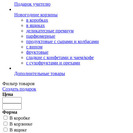
Подарок учителю
Новогодние корзины
в коробках
в ящиках
деликатесные премиум
парфюмерные
продуктовые с сырами и колбасами
с вином
фруктовые
сладкие с конфетами и чаем/кофе
с сухофруктами и орехами
Дополнительные товары
Фильтр товаров
Создать подарок
Цена
Форма
В коробке
В корзинке
В ящике